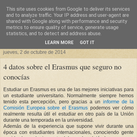
This site uses cookies from Google to deliver its services
Blog sobre Negocios,
and to analyze traffic. Your IP address and user-agent are
shared with Google along with performance and security
metrics to ensure quality of service, generate usage
Tecnología y curiosidades
statistics, and to detect and address abuse.
LEARN MORE
GOT IT
jueves, 2 de octubre de 2014
4 datos sobre el Erasmus que seguro no
conocías
Estudiar un Erasmus es una de las mejores iniciativas para
un estudiante universitario. Normalmente siempre hemos
tenido esta percepción, pero gracias a un
informe de la
Comisión Europea sobre el Erasmus
podemos ver cómo
realmente resulta útil el estudiar en otro país de la Unión
durante una temporada en la universidad.
Además de la experiencia que supone vivir durante una
época con estudiantes internacionales, conociendo gente