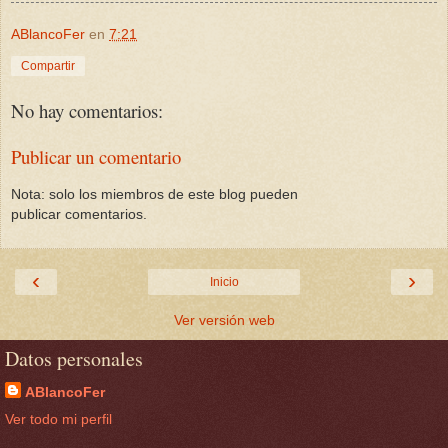
ABlancoFer
en
7:21
Compartir
No hay comentarios:
Publicar un comentario
Nota: solo los miembros de este blog pueden
publicar comentarios.
‹
›
Inicio
Ver versión web
Datos personales
ABlancoFer
Ver todo mi perfil