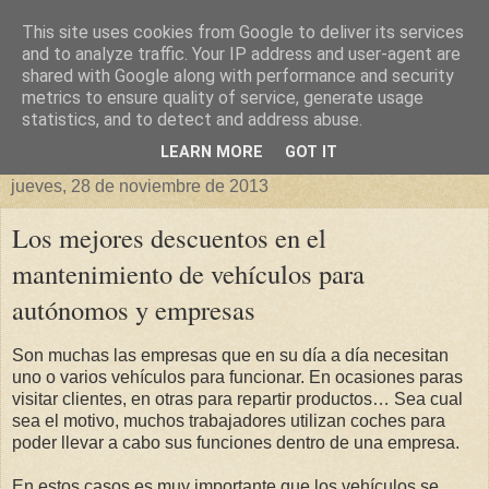
This site uses cookies from Google to deliver its services
Blog sobre Negocios,
and to analyze traffic. Your IP address and user-agent are
shared with Google along with performance and security
metrics to ensure quality of service, generate usage
Tecnología y curiosidades
statistics, and to detect and address abuse.
LEARN MORE
GOT IT
jueves, 28 de noviembre de 2013
Los mejores descuentos en el
mantenimiento de vehículos para
autónomos y empresas
Son muchas las empresas que en su día a día necesitan
uno o varios vehículos para funcionar. En ocasiones paras
visitar clientes, en otras para repartir productos… Sea cual
sea el motivo, muchos trabajadores utilizan coches para
poder llevar a cabo sus funciones dentro de una empresa.
En estos casos es muy importante que los vehículos se